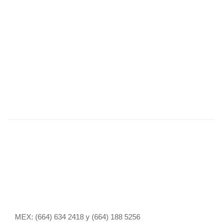
ECHELON
Pieza de mano para generador harmonic
HP054
MEX: (664) 634 2418 y (664) 188 5256