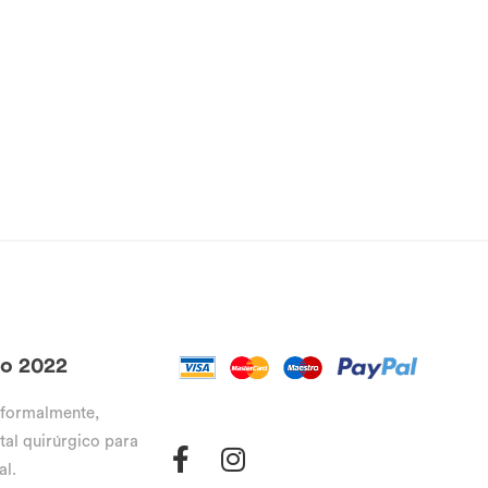
go 2022
 formalmente,
tal quirúrgico para
al.