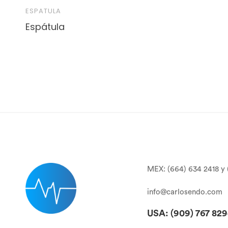
ESPATULA
Espátula
MEX: (664) 634 2418 y 
info@carlosendo.com
USA: (909)
767 82