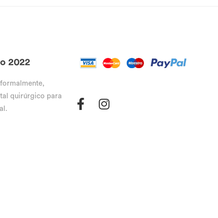
go 2022
 formalmente,
tal quirúrgico para
al.