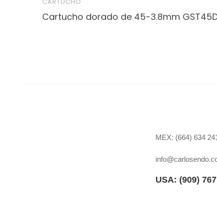
CARTUCHO
Cartucho dorado de 45-3.8mm GST45
MEX: (664) 634 241
info@carlosendo.
USA: (909)
767