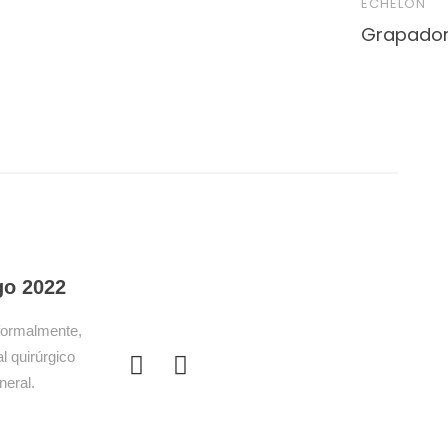
ECHELON
Grapador
go 2022
formalmente,
l quirúrgico
neral.