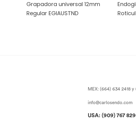
Grapadora universal 12mm
Endogi
Regular EGIAUSTND
Roticu
MEX: (664) 634 2418 y 
info@carlosendo.com
USA: (909)
767 82