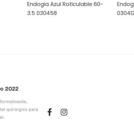
Endogia Azul Roticulable 60-
Endog
3.5 030458
03041
go 2022
 formalmente,
tal quirúrgico para
al.