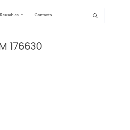
Reusables
Contacto
M 176630