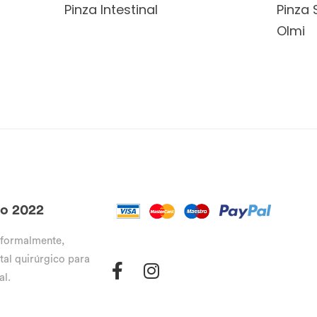
Pinza Intestinal
Pinza
Olmi
go 2022
 formalmente,
tal quirúrgico para
al.