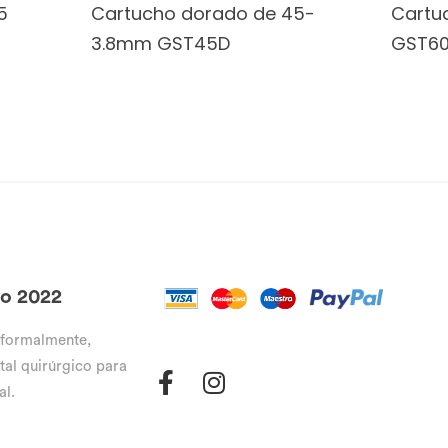
5
Cartucho dorado de 45-
Cartuc
3.8mm GST45D
GST6
go 2022
 formalmente,
tal quirúrgico para
al.