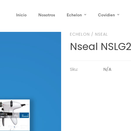
Inicio
Nosotros
Echelon
Covidien
ECHELON
/
NSEAL
Nseal NSLG
Sku:
N/A