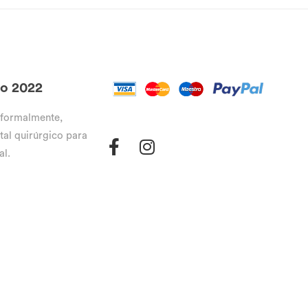
go 2022
 formalmente,
tal quirúrgico para
al.