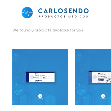
We found
6
products available for you