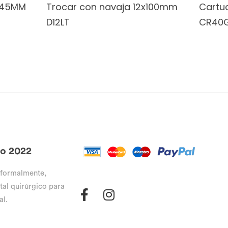
e 45MM
Trocar con navaja 12x100mm
Cartu
D12LT
CR40
go 2022
 formalmente,
tal quirúrgico para
al.