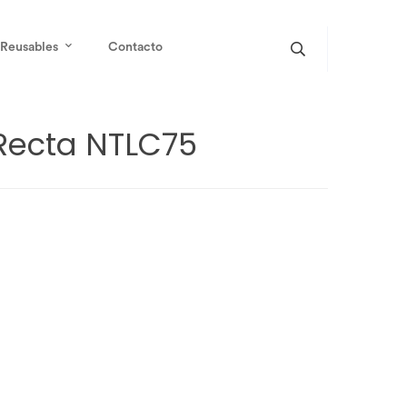
Reusables
Contacto
Recta NTLC75