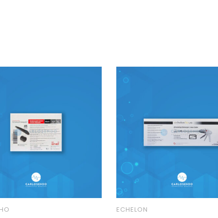
HO
ECHELON