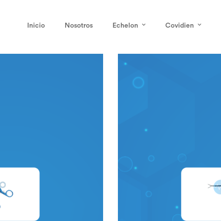
Inicio
Nosotros
Echelon
Covidien
PINZAS
/
REUSABLES
Pinzas Gras
Sku:
N/A