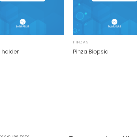
PINZAS
 holder
Pinza Biopsia
(664) 188 5256