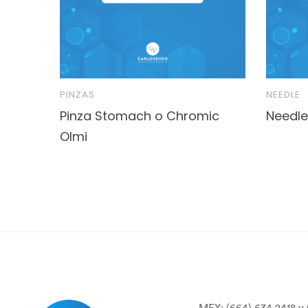
PINZAS
NEEDLE
Pinza Stomach o Chromic
Needle
Olmi
MEX: (664) 634 2418 y 