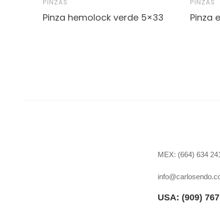
PINZAS
PINZAS
Pinza hemolock verde 5×33
Pinza 
MEX: (664) 634 241
info@carlosendo.
USA: (909)
767