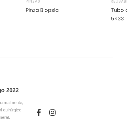
PINZAS
REUSAB
Pinza Biopsia
Tubo d
5×33
go 2022
formalmente,
l quirúrgico
neral.